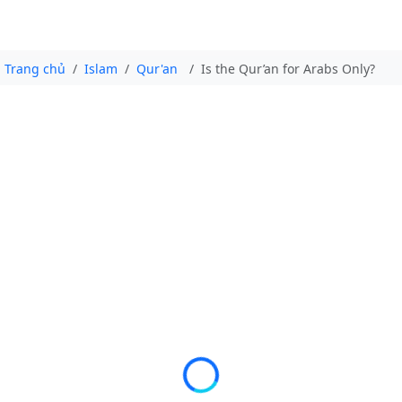
Trang chủ
Islam
Qur'an
Is the Qur’an for Arabs Only?